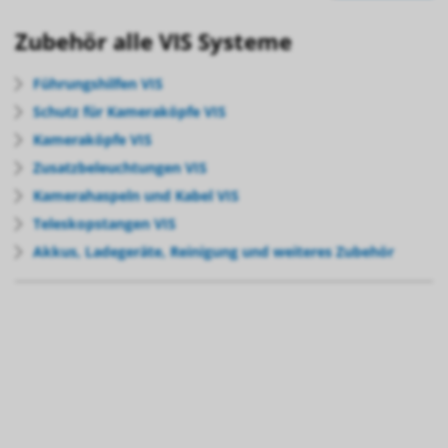
Zubehör alle VIS Systeme
Führungshilfen VIS
Schutz für Kameraköpfe VIS
Kameraköpfe VIS
Zusatzbeleuchtungen VIS
Kamerahaspeln und Kabel VIS
Teleskopstangen VIS
Akkus, Ladegeräte, Reinigung und weiteres Zubehör