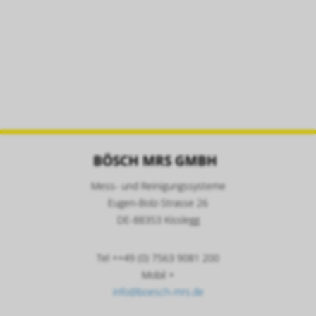
BÖSCH MRS GMBH
Mess- und Reinigungssysteme
Eugen-Bolz-Strasse 26
DE-88353 Kisslegg
Tel ++49 (0) 7563 9081 200
Mobil +
info@boesch-mrs.de