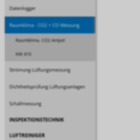
Datenlogger
Raumklima - CO2 + CO Messung
Raumklima, CO2 Ampel
KM 410
Strömung-Lüftungsmessung
Dichtheitsprüfung Lüftungsanlagen
Schallmessung
INSPEKTIONSTECHNIK
LUFTREINIGER