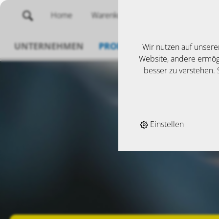
Home
Warenkorb
Merklisten
UNTERNEHMEN
PRODUKTE
SERVICE
N
Wir nutzen auf unsere
Website, andere ermögl
besser zu verstehen. S
Einstellen