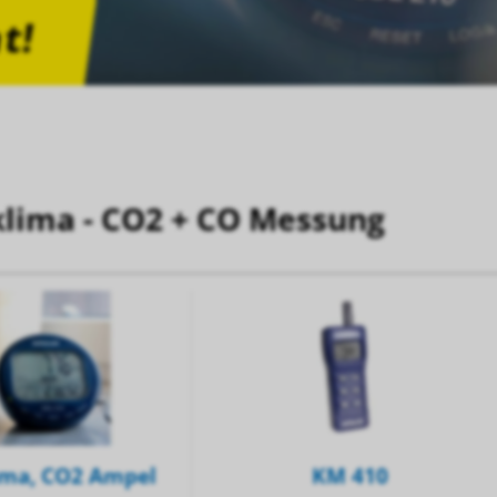
t!
Prev
Next
lima - CO2 + CO Messung
ma, CO2 Ampel
KM 410