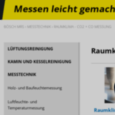
Messen leicht gemach
BÖSCH MRS
›
MESSTECHNIK
›
RAUMKLIMA - CO2 + CO MESSUNG
Raumk
LÜFTUNGSREINIGUNG
KAMIN UND KESSELREINIGUNG
MESSTECHNIK
Holz- und Baufeuchtemessung
Luftfeuchte- und
Temperaturmessung
Raumkli