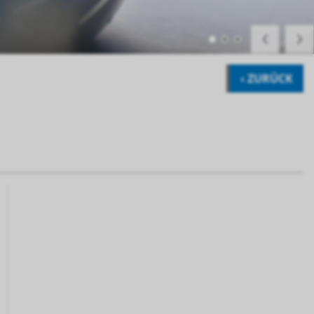
‹ ZURÜCK