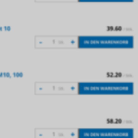
t 10
39.60
/ Stk.
-
+
IN DEN WARENKORB
Stk.
M10, 100
52.20
/ Stk.
-
+
IN DEN WARENKORB
Stk.
58.20
/ Stk.
-
+
IN DEN WARENKORB
Stk.