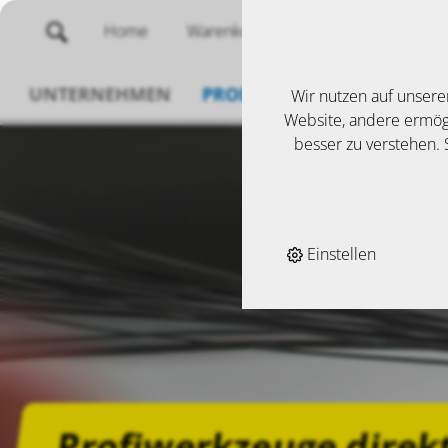
Home
Warenkorb
Merklisten
UNTERNEHMEN
PRODUKTE
SERVICE
N
Wir nutzen auf unsere
Website, andere ermögl
besser zu verstehen. S
Einstellen
Profiwerkzeuge direk