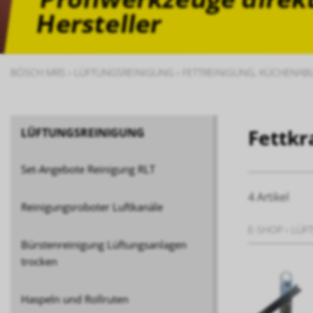
Hersteller
BÖSCH MRS
›
LÜFTUNGSREINIGUNG
›
FETTREINIGUNG, KÜCHENAB
Fettkr
LÜFTUNGSREINIGUNG
Set-Angebote Reinigung RLT
4 Artikel
Reinigungsroboter Luftkanäle
E-SHOP
›
LÜF
Bürstenreinigung Lüftungsanlagen
trocken
Haspeln und Rollruten