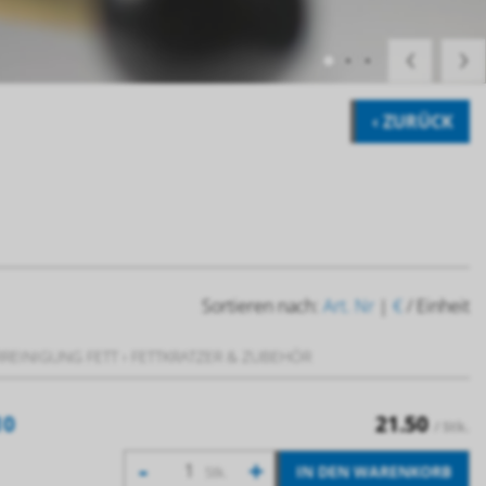
‹ ZURÜCK
Sortieren nach:
Art. Nr
|
€
/ Einheit
REINIGUNG FETT
›
FETTKRATZER & ZUBEHÖR
10
21.50
/ Stk.
-
+
IN DEN WARENKORB
Stk.