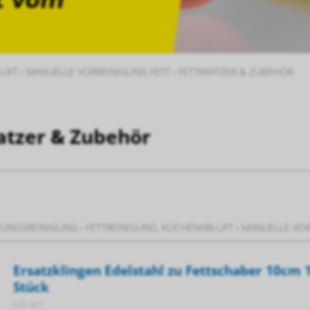
Prev
Next
LUFT
›
MANUELLE VORREINIGUNG FETT
›
FETTKRATZER & ZUBEHÖR
atzer & Zubehör
TUNGSREINIGUNG
›
FETTREINIGUNG, KÜCHENABLUFT
›
MANUELLE VOR
Ersatzklingen Edelstahl zu Fettschaber 10cm 
Stück
635 861