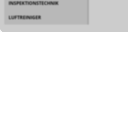
INSPEKTIONSTECHNIK
LUFTREINIGER
BÖSCH MRS GMBH
Mess- und Reinigungssysteme
Tel ++49 (0) 756
Eugen-Bolz-Strasse 26
Mobil +
DE-88353 Kisslegg
info@boesch-mrs