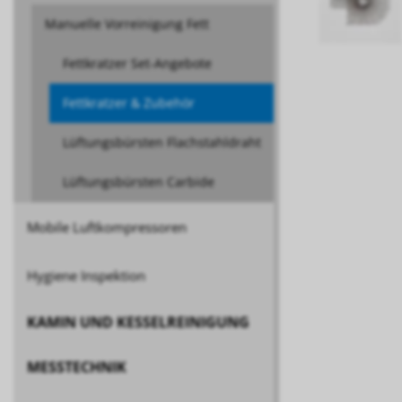
Manuelle Vorreinigung Fett
Fettkratzer Set-Angebote
Fettkratzer & Zubehör
Lüftungsbürsten Flachstahldraht
Lüftungsbürsten Carbide
Mobile Luftkompressoren
Hygiene Inspektion
KAMIN UND KESSELREINIGUNG
MESSTECHNIK