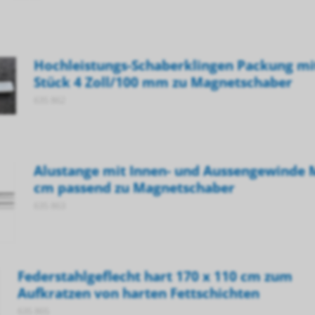
Hochleistungs-Schaberklingen Packung mi
Stück 4 Zoll/100 mm zu Magnetschaber
635 862
Alustange mit Innen- und Aussengewinde 
cm passend zu Magnetschaber
635 863
Federstahlgeflecht hart 170 x 110 cm zum
Aufkratzen von harten Fettschichten
635 865