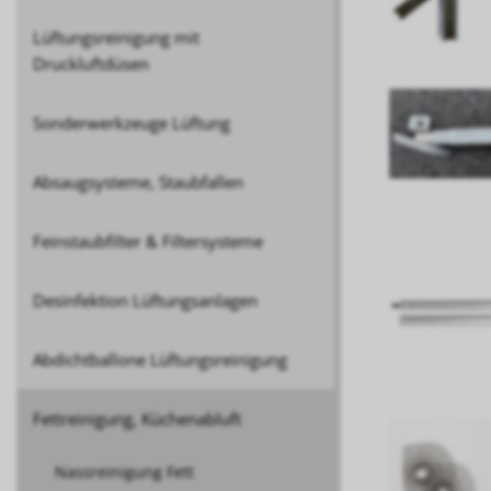
Lüftungsreinigung mit
Druckluftdüsen
Sonderwerkzeuge Lüftung
Absaugsysteme, Staubfallen
Feinstaubfilter & Filtersysteme
Desinfektion Lüftungsanlagen
Abdichtballone Lüftungsreinigung
Fettreinigung, Küchenabluft
Nassreinigung Fett