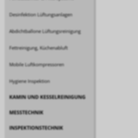
Desinfektion Lüftungsanlagen
Abdichtballone Lüftungsreinigung
Fettreinigung, Küchenabluft
Mobile Luftkompressoren
Hygiene Inspektion
KAMIN UND KESSELREINIGUNG
MESSTECHNIK
INSPEKTIONSTECHNIK