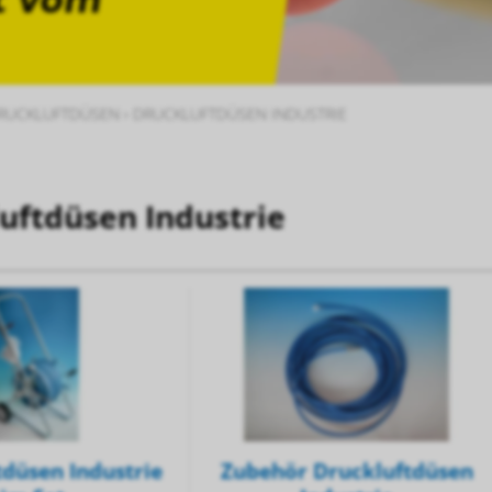
Prev
Next
DRUCKLUFTDÜSEN
›
DRUCKLUFTDÜSEN INDUSTRIE
uftdüsen Industrie
düsen Industrie
Zubehör Druckluftdüsen