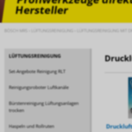
Hersteller
BÖSCH MRS
›
LÜFTUNGSREINIGUNG
›
LÜFTUNGSREINIGUNG MIT 
Druckl
LÜFTUNGSREINIGUNG
Set-Angebote Reinigung RLT
Reinigungsroboter Luftkanäle
Bürstenreinigung Lüftungsanlagen
trocken
Druckluft
Haspeln und Rollruten