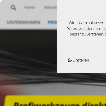
Home
Warenkorb
Merklisten
UNTERNEHMEN
PRODUKTE
SERVICE
N
Wir nutzen auf unsere
Website, andere ermögl
besser zu verstehen. S
Einstellen
Profiwerkzeuge direk