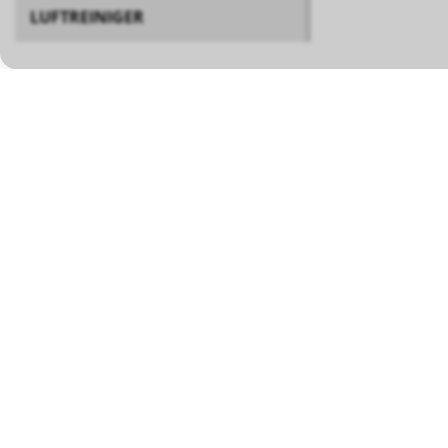
LUFTREINIGER
BÖSCH MRS GMBH
Mess- und Reinigungssysteme
Tel ++49 (0) 756
Eugen-Bolz-Strasse 26
Mobil +
DE-88353 Kisslegg
info@boesch-mrs
Im