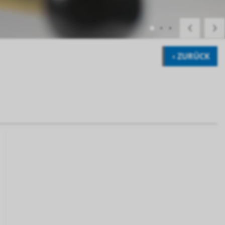
‹ ZURÜCK