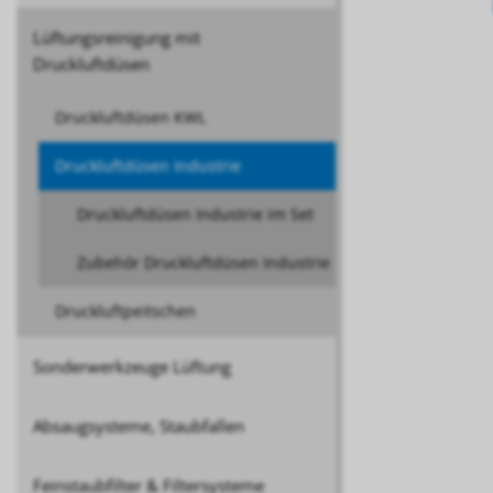
Lüftungsreinigung mit
Druckluftdüsen
Druckluftdüsen KWL
Druckluftdüsen Industrie
Druckluftdüsen Industrie im Set
Zubehör Druckluftdüsen Industrie
Druckluftpeitschen
Sonderwerkzeuge Lüftung
Absaugsysteme, Staubfallen
Feinstaubfilter & Filtersysteme