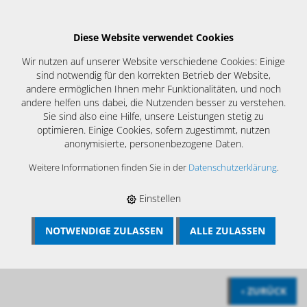
Diese Website verwendet Cookies
Wir nutzen auf unserer Website verschiedene Cookies: Einige
sind notwendig für den korrekten Betrieb der Website,
andere ermöglichen Ihnen mehr Funktionalitäten, und noch
andere helfen uns dabei, die Nutzenden besser zu verstehen.
Sie sind also eine Hilfe, unsere Leistungen stetig zu
optimieren. Einige Cookies, sofern zugestimmt, nutzen
anonymisierte, personenbezogene Daten.
Weitere Informationen finden Sie in der
Datenschutzerklärung
.
Profiwerkzeuge direkt vom
ersteller
Einstellen
NOTWENDIGE ZULASSEN
ALLE ZULASSEN
BÖSCH MRS
›
LÜFTUNGSREINIGUNG
›
FEINSTAUBFILTER &
FILTERSYSTEME
›
FILTERSYSTEME GERÄTE
‹ ZURÜCK