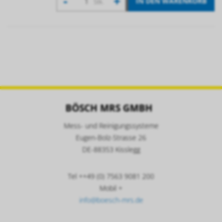
-
+
IN DEN WARENKORB
Stk.
BÖSCH MRS GMBH
Mess- und Reinigungssysteme
Eugen-Bolz-Strasse 26
DE-88353 Kisslegg
Tel ++49 (0) 7563 9081 200
Mobil +
info@boesch-mrs.de