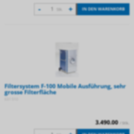
-
+
IN DEN WARENKORB
Stk.
Filtersystem F-100 Mobile Ausführung, sehr
grosse Filterfläche
631 510
3.490.00
/ Stk.