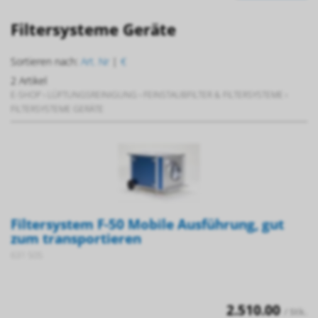
Filtersysteme Geräte
Sortieren nach:
Art. Nr
|
€
2 Artikel
E-SHOP
›
LÜFTUNGSREINIGUNG
›
FEINSTAUBFILTER & FILTERSYSTEME
›
FILTERSYSTEME GERÄTE
Filtersystem F-50 Mobile Ausführung, gut
zum transportieren
631 505
2.510.00
/ Stk.