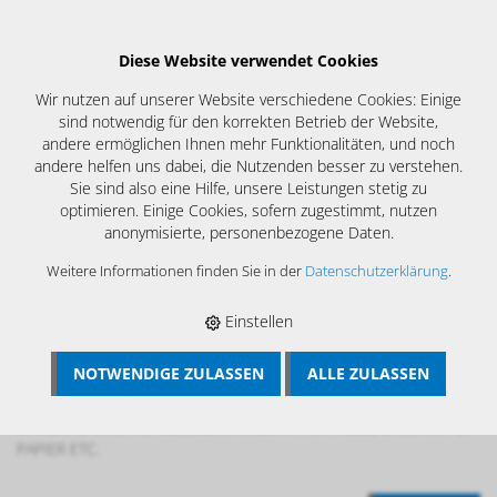
Diese Website verwendet Cookies
Wir nutzen auf unserer Website verschiedene Cookies: Einige
sind notwendig für den korrekten Betrieb der Website,
andere ermöglichen Ihnen mehr Funktionalitäten, und noch
andere helfen uns dabei, die Nutzenden besser zu verstehen.
Sie sind also eine Hilfe, unsere Leistungen stetig zu
optimieren. Einige Cookies, sofern zugestimmt, nutzen
anonymisierte, personenbezogene Daten.
Weitere Informationen finden Sie in der
Datenschutzerklärung
.
Einstellen
NOTWENDIGE ZULASSEN
ALLE ZULASSEN
BÖSCH MRS
›
MESSTECHNIK
›
HOLZ- UND
BAUFEUCHTEMESSUNG
›
BAUFEUCHTE
›
DM4A
›
MATERIALFEUCHTE-MESSGERÄTE DM4A FÜR HOLZ, BAUSTOFFE,
PAPIER ETC.