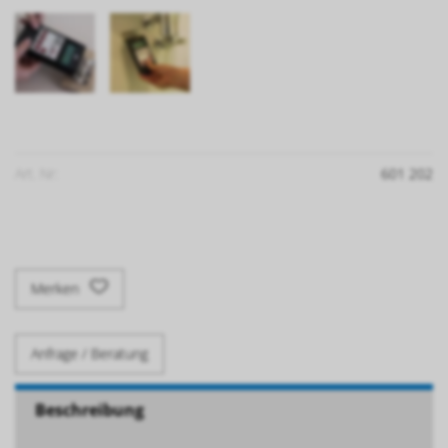
Art. Nr:
601 202
Merken
Anfrage / Beratung
Beschreibung