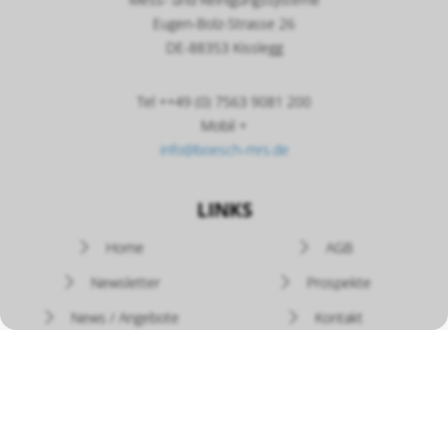
Eugen-Bolz-Strasse 26
DE-88353 Kisslegg
Tel ++49 (0) 7563 9081 200
Mobil +
info@boesch-mrs.de
LINKS
Navigation
Home
AGB
überspringen
Newsletter
Prospekte
News / Angebote
Kontakt
Versand - Rückgabe
Widerruf
Zahlung
Datenschutz
Bedienungsanleitungen