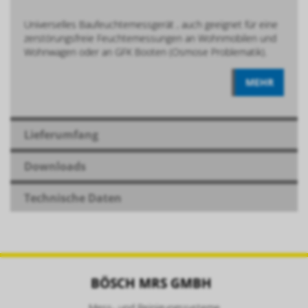
Universelles Baufeuchtemessgerät , auch geeignet für eine
zerstörungsfreie Feuchtemessungen an Wohnmobilen und
Wohnwagen oder an GFK Booten (Osmose Problematik).
MEHR
Lieferumfang
Downloads
Technische Daten
BÖSCH MRS GMBH
Mess- und Reinigungssysteme