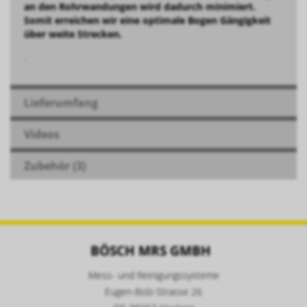
an den Rohrwandungen wird dadurch minimiert.
Somit erreichen wir eine optimale Bogen Gängigkeit
über weite Strecken.
.
Lieferumfang
Videos
Zubehör (3)
BÖSCH MRS GMBH
Mess- und Reinigungssysteme
Eugen-Bolz-Strasse 26