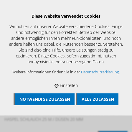
Diese Website verwendet Cookies
Wir nutzen auf unserer Website verschiedene Cookies: Einige
sind notwendig für den korrekten Betrieb der Website,
andere ermöglichen Ihnen mehr Funktionalitäten, und noch
andere helfen uns dabei, die Nutzenden besser zu verstehen.
Sie sind also eine Hilfe, unsere Leistungen stetig zu
optimieren. Einige Cookies, sofern zugestimmt, nutzen
anonymisierte, personenbezogene Daten.
Weitere Informationen finden Sie in der
Datenschutzerklärung
.
Einstellen
NOTWENDIGE ZULASSEN
ALLE ZULASSEN
BÖSCH MRS
›
LÜFTUNGSREINIGUNG
›
LÜFTUNGSREINIGUNG MIT
DRUCKLUFTDÜSEN
›
DRUCKLUFTDÜSEN KWL
›
DRUCKLUFTDÜSEN KWL IM SET
›
DRUCKLUFTDÜSEN IM SET MIT
HASPEL SCHLAUCH 25 M / DÜSEN 20 MM