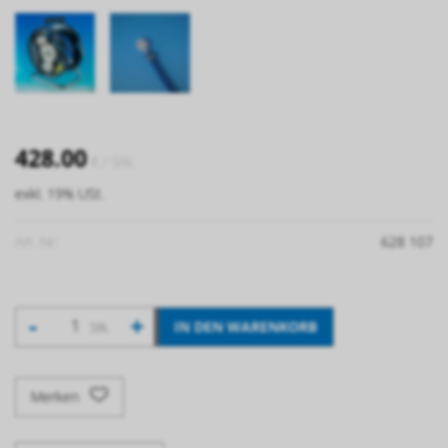
428.00
€
/ Stk.
exkl. 19% USt.
Art. Nr:
628 107
-
+
IN DEN WARENKORB
Stk.
Merken