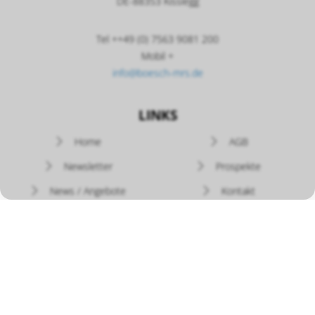
DE-88353 Kisslegg
Tel ++49 (0) 7563 9081 200
Mobil +
info@boesch-mrs.de
LINKS
Navigation
Home
AGB
überspringen
Newsletter
Prospekte
News / Angebote
Kontakt
Versand - Rückgabe
Widerruf
Zahlung
Datenschutz
Bedienungsanleitungen
Bösch MRS
auf YouTube