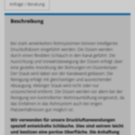
Anfrage / Beratung
Beschreibung
Bei stark verwinkelten Rohrsystemen können intelligente
Druckluftdüsen eingeführt werden. Die Düsen werden
durch einen flexiblen Schlauch in den Kanal geführt. Die
Ausrichtung und Vorwärtsbewegung der Düsen erfolgt über
eine gezielte Anordnung der Bohrungen im Düsenkörper.
Der Staub wird dabei von der Kanalwand geblasen. Die
Reinigung erfolgt mit gleichzeitiger und ausreichender
Absaugung. Klebriger Staub wird nicht oder nur
unzureichend entfernt. Die Düsen werden vor allem bei der
Reinigung von kontrollierter Wohnraumlüftung eingesetzt, da
das Einfahren in das Rohrsystem auch bei engen
Platzverhältnissen gut möglich ist.
Wir verwenden für unsere Druckluftanwendungen
speziell entwickelte Schläuche. Dies sind extrem leicht
und besitzen eine poröse Oberfläche. Die Anhaftung