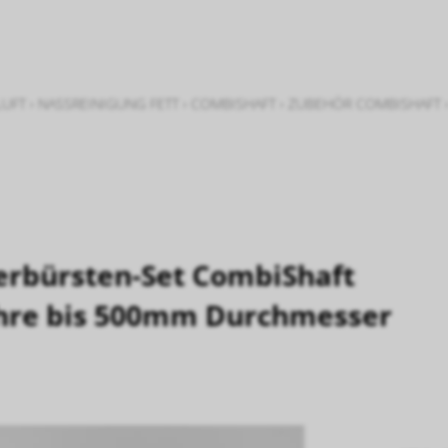
LUFT
›
NASSREINIGUNG FETT
›
COMBISHAFT
›
ZUBEHÖR COMBISHAFT
erbürsten-Set CombiShaft
ohre bis 500mm Durchmesser