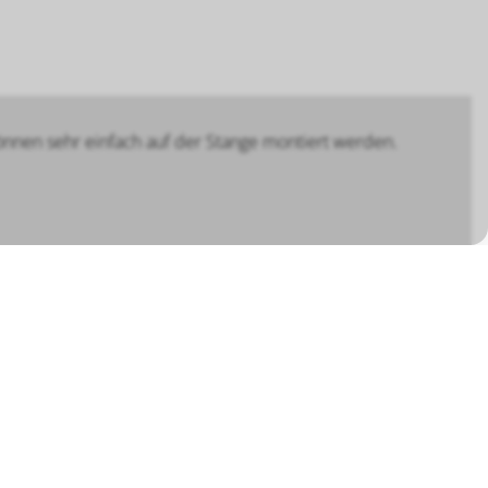
önnen sehr einfach auf der Stange montiert werden.
Bösch MRS
auf YouTube