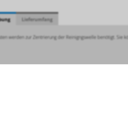
bung
Lieferumfang
sten werden zur Zentrierung der Reinigngswelle benötigt. Sie k
LINKS
Navigation
3 9081 200
Home
AGB
überspringen
Newsletter
Prospekte
.de
News / Angebote
Kontakt