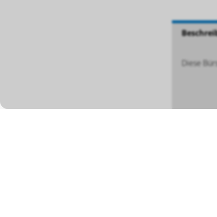
Beschrei
Diese Bür
BÖSCH MRS GMBH
Mess- und Reinigungssysteme
Tel ++49 (0) 756
Eugen-Bolz-Strasse 26
Mobil +
DE-88353 Kisslegg
info@boesch-mrs