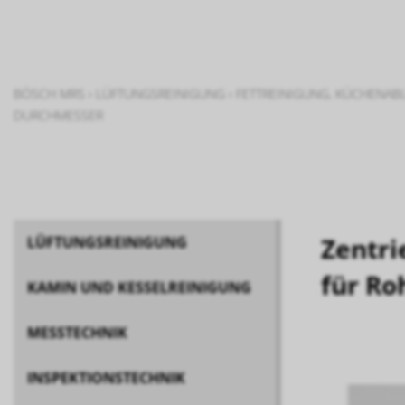
BÖSCH MRS
›
LÜFTUNGSREINIGUNG
›
FETTREINIGUNG, KÜCHENAB
DURCHMESSER
Zentri
LÜFTUNGSREINIGUNG
für R
KAMIN UND KESSELREINIGUNG
MESSTECHNIK
INSPEKTIONSTECHNIK