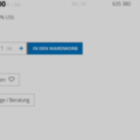
00
Art. Nr:
635 380
€
/ Stk.
9% USt.
+
IN DEN WARENKORB
Stk.
ken
ge / Beratung