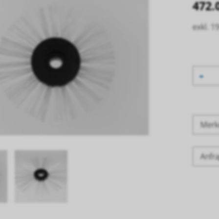
472.
exkl. 1
-
Mer
Anfra