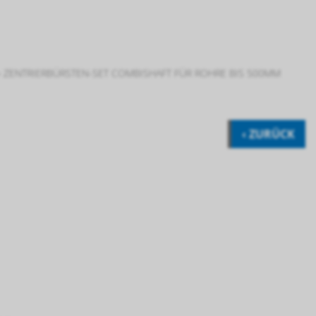
›
ZENTRIERBÜRSTEN-SET COMBISHAFT FÜR ROHRE BIS 500MM
‹ ZURÜCK