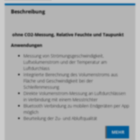
Beschreibung
ohne CO2-Messung, Relative Feuchte und Taupunkt
Anwendungen
Messung von Strömungsgeschwindigkeit,
Luftvolumenstrom und der Temperatur am
Luftdurchlass
Integrierte Berechnung des Volumenstroms aus
Fläche und Geschwindigkeit bei der
Schleifenmessung
Direkte Volumenstrom-Messung an Luftdurchlässen
in Verbindung mit einem Messtrichter
Bluetooth Verbindung zu mobilen Endgeräten per App
möglich
Beurteilung der Zu- und Abluftqualität
MEHR