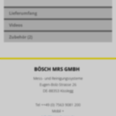
Lieferumfang
Videos
Zubehör (2)
BÖSCH MRS GMBH
Mess- und Reinigungssysteme
Eugen-Bolz-Strasse 26
DE-88353 Kisslegg
Tel ++49 (0) 7563 9081 200
Mobil +