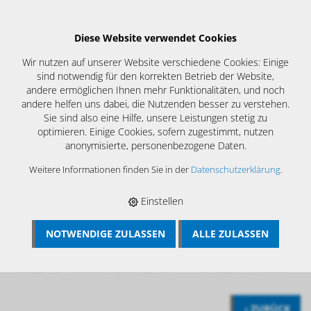
Diese Website verwendet Cookies
Wir nutzen auf unserer Website verschiedene Cookies: Einige
sind notwendig für den korrekten Betrieb der Website,
andere ermöglichen Ihnen mehr Funktionalitäten, und noch
andere helfen uns dabei, die Nutzenden besser zu verstehen.
Sie sind also eine Hilfe, unsere Leistungen stetig zu
optimieren. Einige Cookies, sofern zugestimmt, nutzen
anonymisierte, personenbezogene Daten.
Weitere Informationen finden Sie in der
Datenschutzerklärung
.
Einstellen
NOTWENDIGE ZULASSEN
ALLE ZULASSEN
BÖSCH MRS
›
MESSTECHNIK
›
STRÖMUNG-LÜFTUNGSMESSUNG
›
FA 4XX FLÜGELRAD ANEMOMETER
›
FA 410
FLÜGELRADANEMOMETER IM SET MIT FA 4XX MESSTRICHTERN
‹ ZURÜCK