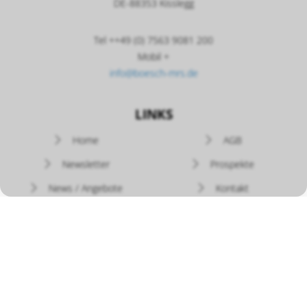
DE-88353 Kisslegg
Tel ++49 (0) 7563 9081 200
Mobil +
info@boesch-mrs.de
LINKS
Navigation
Home
AGB
überspringen
Newsletter
Prospekte
News / Angebote
Kontakt
Versand - Rückgabe
Widerruf
Zahlung
Datenschutz
Bedienungsanleitungen
Bösch MRS