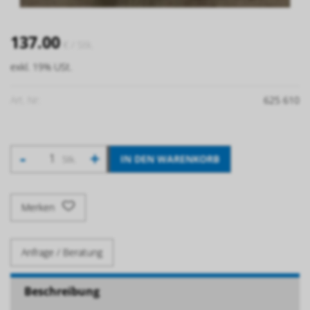
137.00
€
/ Stk.
exkl. 19% USt.
Art. Nr:
625 610
-
+
IN DEN WARENKORB
Stk.
Merken
Anfrage / Beratung
Beschreibung