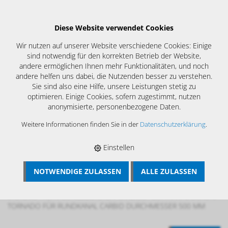
Diese Website verwendet Cookies
Wir nutzen auf unserer Website verschiedene Cookies: Einige
sind notwendig für den korrekten Betrieb der Website,
andere ermöglichen Ihnen mehr Funktionalitäten, und noch
andere helfen uns dabei, die Nutzenden besser zu verstehen.
Sie sind also eine Hilfe, unsere Leistungen stetig zu
optimieren. Einige Cookies, sofern zugestimmt, nutzen
anonymisierte, personenbezogene Daten.
Weitere Informationen finden Sie in der
Datenschutzerklärung
.
Einstellen
NOTWENDIGE ZULASSEN
ALLE ZULASSEN
BÖSCH MRS
›
LÜFTUNGSREINIGUNG
›
BÜRSTENREINIGUNG
LÜFTUNGSANLAGEN TROCKEN
›
TORNADO REINIGUNGS-
SYSTEME
›
REINIGUNGSBÜRSTEN CARBIDE
›
LUFTKANAL-BÜRSTE
TORNADO FÜR RUNDKANAL CARBID DURCHMESSER 500 MM