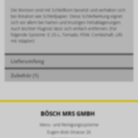
Die Borsten sind mit Schleifkorn besetzt und verhalten sich
bei Rotation wie Schleifpapier. Diese Schleifwirkung eignet
sich vor allem bei harten und krustigen Fettablagerungen.
Auch leichter Flugrost lässt sich einfach entfernen. (Für
folgende Systeme: E-25-L, Tornado, PDW, Combishaft, LRS
mit Adapter)
Lieferumfang
Zubehör (1)
BÖSCH MRS GMBH
Mess- und Reinigungssysteme
Eugen-Bolz-Strasse 26