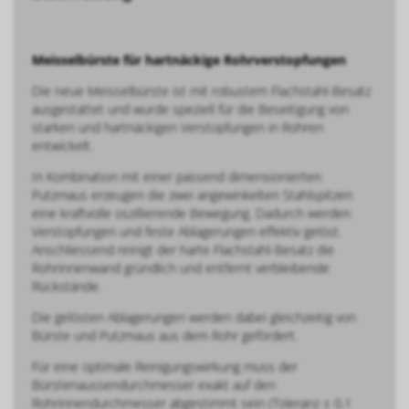
Meisselbürste für hartnäckige Rohrverstopfungen
Die neue Meisselbürste ist mit robustem Flachstahl-Besatz
ausgestattet und wurde speziell für die Beseitigung von
starken und hartnäckigen Verstopfungen in Rohren
entwickelt.
In Kombination mit einer passend dimensionierten
Putzmaus erzeugen die zwei angewinkelten Stahlspitzen
eine kraftvolle oszillierende Bewegung. Dadurch werden
Verstopfungen und feste Ablagerungen effektiv gelöst.
Anschliessend reinigt der harte Flachstahl-Besatz die
Rohrinnenwand gründlich und entfernt verbleibende
Rückstände.
Die gelösten Ablagerungen werden dabei gleichzeitig von
Bürste und Putzmaus aus dem Rohr gefördert.
Für eine optimale Reinigungswirkung muss der
Bürstenaussendurchmesser exakt auf den
Rohrinnendurchmesser abgestimmt sein (Toleranz ± 0,1