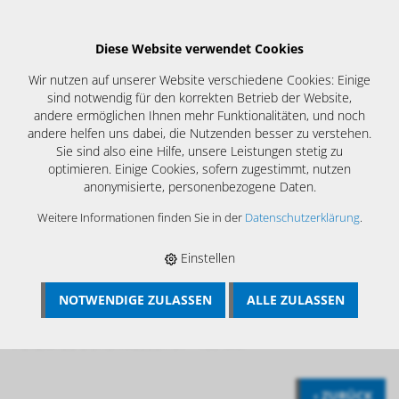
Diese Website verwendet Cookies
Wir nutzen auf unserer Website verschiedene Cookies: Einige
sind notwendig für den korrekten Betrieb der Website,
andere ermöglichen Ihnen mehr Funktionalitäten, und noch
andere helfen uns dabei, die Nutzenden besser zu verstehen.
Sie sind also eine Hilfe, unsere Leistungen stetig zu
optimieren. Einige Cookies, sofern zugestimmt, nutzen
anonymisierte, personenbezogene Daten.
Weitere Informationen finden Sie in der
Datenschutzerklärung
.
Einstellen
NOTWENDIGE ZULASSEN
ALLE ZULASSEN
BÖSCH MRS
›
KAMIN UND KESSELREINIGUNG
›
PUTZMAUS
›
PUTZMAUS MEISSELBÜRSTEN
›
MEISSELBÜRSTE M12 /
PUTZMAUS DURCHMESSER 61 - 100 MM
‹ ZURÜCK