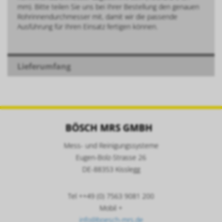
mm). Bitte teilen Sie uns bei Ihrer Bestellung den genauen
Rohrinnendurchmesser mit, damit wir die passende
Ausführung für Ihren Einsatz fertigen können.
Lieferumfang
BÖSCH MRS GMBH
Mess- und Reinigungssysteme
Eugen-Bolz-Strasse 26
DE-88353 Kisslegg
Tel ++49 (0) 7563 9081 200
Mobil +
info@boesch-mrs.de