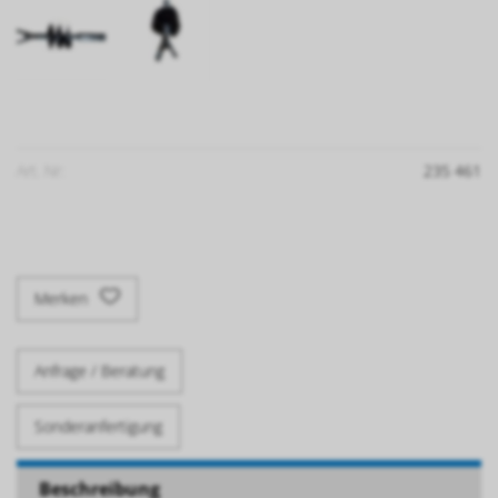
Art. Nr:
235 461
Merken
Anfrage / Beratung
Sonderanfertigung
Beschreibung