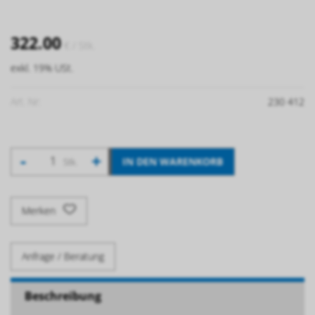
322.00
€
/ Stk.
exkl. 19% USt.
Art. Nr:
230 412
-
+
IN DEN WARENKORB
Stk.
Merken
Anfrage / Beratung
Beschreibung