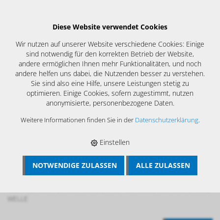
Diese Website verwendet Cookies
Wir nutzen auf unserer Website verschiedene Cookies: Einige
sind notwendig für den korrekten Betrieb der Website,
andere ermöglichen Ihnen mehr Funktionalitäten, und noch
andere helfen uns dabei, die Nutzenden besser zu verstehen.
Sie sind also eine Hilfe, unsere Leistungen stetig zu
optimieren. Einige Cookies, sofern zugestimmt, nutzen
anonymisierte, personenbezogene Daten.
Weitere Informationen finden Sie in der
Datenschutzerklärung
.
Einstellen
NOTWENDIGE ZULASSEN
ALLE ZULASSEN
BÖSCH MRS
›
KAMIN UND KESSELREINIGUNG
›
REINIGUNGSGERÄTE
›
ZUBEHÖR REINIGUNGSWELLEN
›
KOMBI -
KLEMMSTÜCK FÜR BOHRMASCHINE FÜR BIEGSAME UND STARRE
WELLE