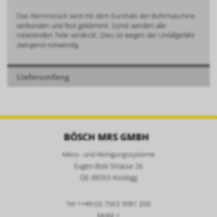
Das Klemmstück wird mit dem Eurohals der Bohrmaschine
verbunden und fest geklemmt. Somit werden alle
rotierenden Teile verdeckt. Dies ist wegen der Unfallgefahr
zwingend notwendig.
Lieferumfang
BÖSCH MRS GMBH
Mess- und Reinigungssysteme
Eugen-Bolz-Strasse 26
DE-88353 Kisslegg
Tel ++49 (0) 7563 9081 200
Mobil +