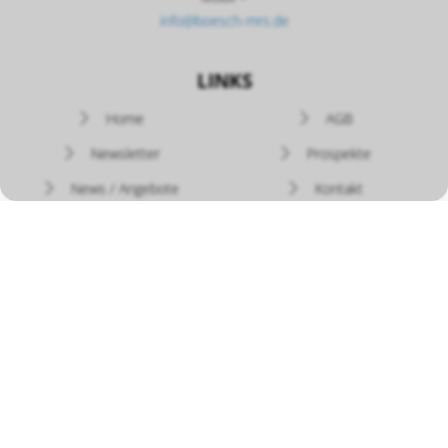
info@boesch-mrs.de
LINKS
Navigation
Home
AGB
überspringen
Newsletter
Prospekte
News / Angebote
Kontakt
Versand - Rückgabe
Widerruf
Zahlung
Datenschutz
Bedienungsanleitungen
Bösch MRS
auf YouTube
Impressum
|
Datenschutz
| © by Bösch MRS - Design by CompuTech