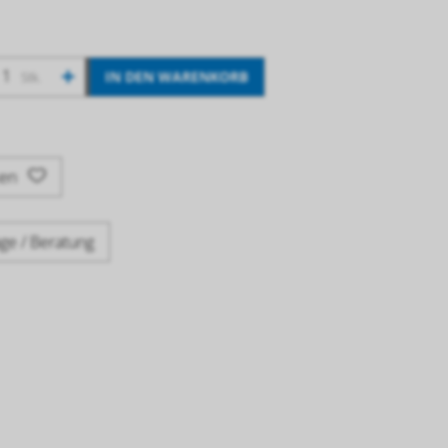
+
IN DEN WARENKORB
Stk.
ken
ge / Beratung