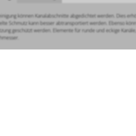
einigung können Kanalabschnitte abgedichtet werden. Dies erh
elte Schmutz kann besser abtransportiert werden. Ebenso könne
zung geschützt werden. Elemente für runde und eckige Kanäle,
hmesser.
LINKS
Navigation
3 9081 200
Home
AGB
überspringen
Newsletter
Prospekte
.de
News / Angebote
Kontakt
Versand - Rückgabe
Widerruf