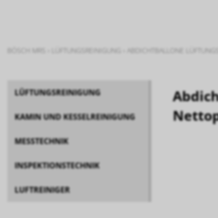
BÖSCH MRS
›
LÜFTUNGSREINIGUNG
›
ABDICHTBALLONE LÜFTUNG
Abdich
LÜFTUNGSREINIGUNG
Nettop
KAMIN UND KESSELREINIGUNG
MESSTECHNIK
INSPEKTIONSTECHNIK
LUFTREINIGER