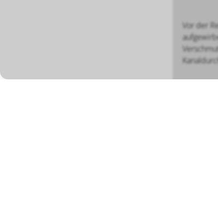
Vor der R
aufgewirb
Verschmut
Kanaldurc
BÖSCH MRS GMBH
Mess- und Reinigungssysteme
Tel ++49 (0) 756
Eugen-Bolz-Strasse 26
Mobil +
DE-88353 Kisslegg
info@boesch-mrs