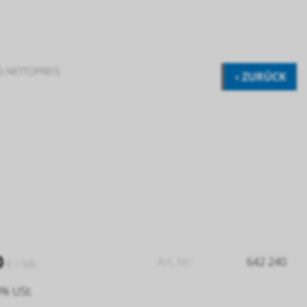
D NETTOPREIS
‹ ZURÜCK
0
Art. Nr:
642 240
€
/ Stk.
9% USt.