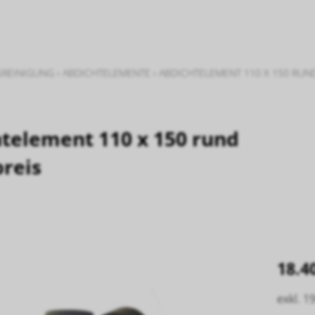
SREINIGUNG
›
ABDICHTELEMENTE
›
ABDICHTELEMENT 110 X 150 RUN
telement 110 x 150 rund
reis
18.4
exkl. 1