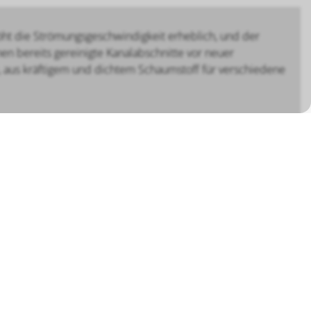
öht die Strömungsgeschwindigkeit erheblich, und der
n bereits gereinigte Kanalabschnitte vor neuer
 aus kräftigem und dichtem Schaumstoff für verschiedene
Bösch MRS
auf YouTube