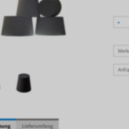
-
Mer
Anfra
bung
Lieferumfang