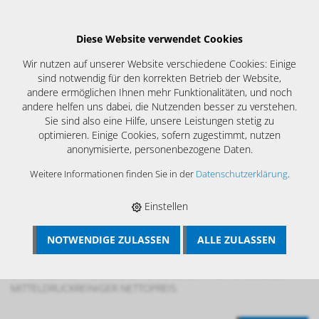
Diese Website verwendet Cookies
Wir nutzen auf unserer Website verschiedene Cookies: Einige
sind notwendig für den korrekten Betrieb der Website,
andere ermöglichen Ihnen mehr Funktionalitäten, und noch
andere helfen uns dabei, die Nutzenden besser zu verstehen.
Sie sind also eine Hilfe, unsere Leistungen stetig zu
optimieren. Einige Cookies, sofern zugestimmt, nutzen
anonymisierte, personenbezogene Daten.
Weitere Informationen finden Sie in der
Datenschutzerklärung
.
Einstellen
NOTWENDIGE ZULASSEN
ALLE ZULASSEN
BÖSCH MRS
›
LÜFTUNGSREINIGUNG
›
DESINFEKTION
LÜFTUNGSANLAGEN
›
MITTELDRUCKREINIGER UND
SPRÜHGERÄTE
›
REGULIERBARE DÜSE G1/4" MIT O-RING, ZU
MITTELDRUCKREINIGER NETTOPREIS