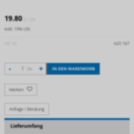
19.80
€
/ Stk.
exkl. 19% USt.
Art. Nr:
620 167
-
+
IN DEN WARENKORB
Stk.
Merken
Anfrage / Beratung
Lieferumfang