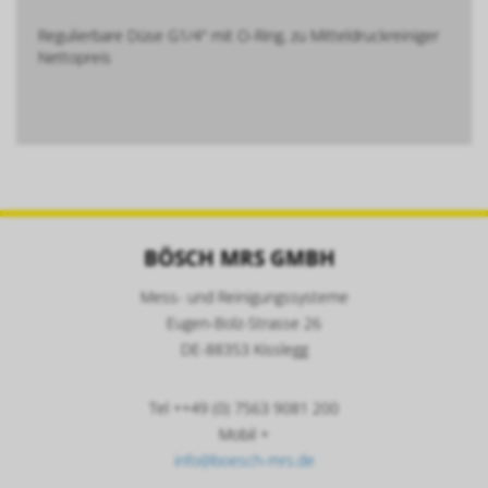
Regulierbare Düse G1/4" mit O-Ring, zu Mitteldruckreiniger
Nettopreis
BÖSCH MRS GMBH
Mess- und Reinigungssysteme
Eugen-Bolz-Strasse 26
DE-88353 Kisslegg
Tel ++49 (0) 7563 9081 200
Mobil +
info@boesch-mrs.de