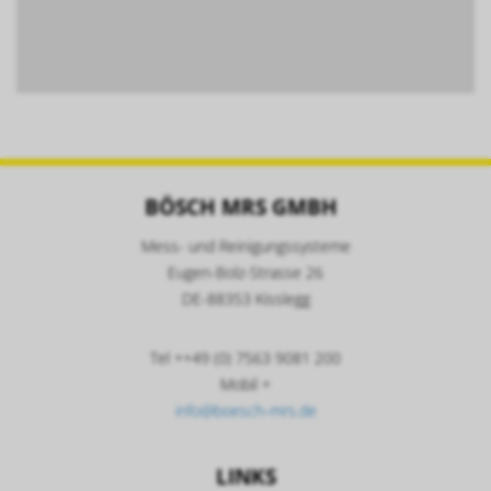
BÖSCH MRS GMBH
Mess- und Reinigungssysteme
Eugen-Bolz-Strasse 26
DE-88353 Kisslegg
Tel ++49 (0) 7563 9081 200
Mobil +
info@boesch-mrs.de
LINKS