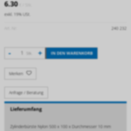
6.30
€
/ Stk.
exkl. 19% USt.
Art. Nr:
240 232
-
+
IN DEN WARENKORB
Stk.
Merken
Anfrage / Beratung
Lieferumfang
Zylinderbürste Nylon 500 x 100 x Durchmesser 10 mm