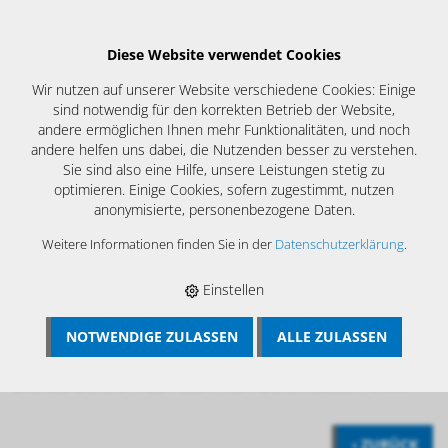
Diese Website verwendet Cookies
Wir nutzen auf unserer Website verschiedene Cookies: Einige
sind notwendig für den korrekten Betrieb der Website,
andere ermöglichen Ihnen mehr Funktionalitäten, und noch
andere helfen uns dabei, die Nutzenden besser zu verstehen.
Sie sind also eine Hilfe, unsere Leistungen stetig zu
optimieren. Einige Cookies, sofern zugestimmt, nutzen
anonymisierte, personenbezogene Daten.
Weitere Informationen finden Sie in der
Datenschutzerklärung
.
Einstellen
NOTWENDIGE ZULASSEN
ALLE ZULASSEN
BÖSCH MRS
›
KAMIN UND KESSELREINIGUNG
›
BÜRSTEN
SONDERANFERTIGUNGEN
›
ZYLINDERBÜRSTEN NYLON
›
ZYLINDERBÜRSTE NYLON 500 X 100 X DURCHMESSER 10 MM
‹ ZURÜCK