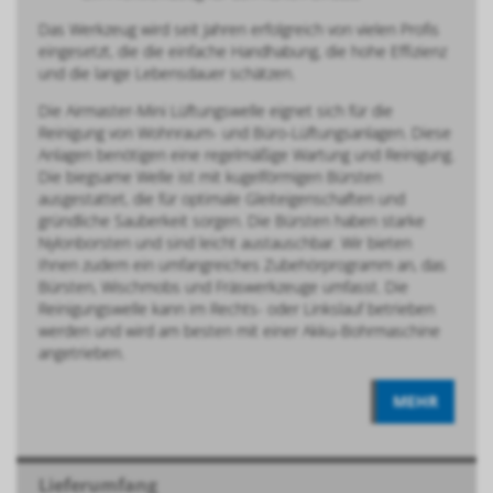
Das Werkzeug wird seit Jahren erfolgreich von vielen Profis
eingesetzt, die die einfache Handhabung, die hohe Effizienz
und die lange Lebensdauer schätzen.
Die Airmaster-Mini Lüftungswelle eignet sich für die
Reinigung von Wohnraum- und Büro-Lüftungsanlagen. Diese
Anlagen benötigen eine regelmäßige Wartung und Reinigung.
Die biegsame Welle ist mit kugelförmigen Bürsten
ausgestattet, die für optimale Gleiteigenschaften und
gründliche Sauberkeit sorgen. Die Bürsten haben starke
Nylonborsten und sind leicht austauschbar. Wir bieten
Ihnen zudem ein umfangreiches Zubehörprogramm an, das
Bürsten, Wischmobs und Fräswerkzeuge umfasst. Die
Reinigungswelle kann im Rechts- oder Linkslauf betrieben
werden und wird am besten mit einer Akku-Bohrmaschine
angetrieben.
MEHR
Lieferumfang