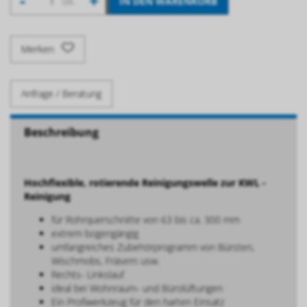
-
+
IN DEN WARENKORB
Stk.
Merken
Anfrage / Beratung
Beschreibung
Hochflexible, rotierende Reinigungswelle zur KWL -
Reinigung
für Rohrquerschnitte von 63 bis ca. 300 mm
extrem bogengängig
umfangreiches Zubehörprogramm von Bürsten,
Wischmobs, Fräsern usw.
Rechts- Linkslauf
ideal bei Wohnraum- und Bürolüftungen
Ein Profiwerkzeug für den harten Einsatz