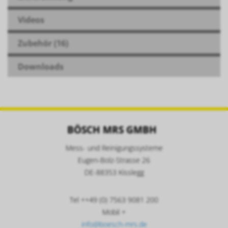
Videos
Zubehör (16)
Downloads
BÖSCH MRS GMBH
Mess- und Reinigungssysteme
Eugen-Bolz-Strasse 26
DE-88353 Kisslegg
Tel ++49 (0) 7563 9081 200
Mobil +
info@boesch-mrs.de