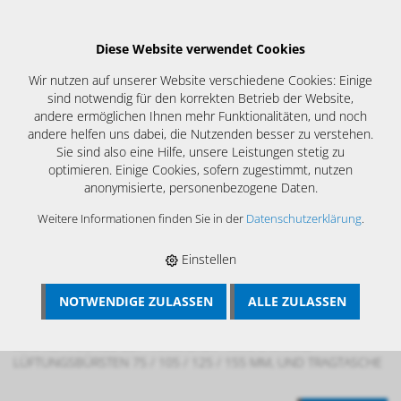
Diese Website verwendet Cookies
Wir nutzen auf unserer Website verschiedene Cookies: Einige
sind notwendig für den korrekten Betrieb der Website,
andere ermöglichen Ihnen mehr Funktionalitäten, und noch
andere helfen uns dabei, die Nutzenden besser zu verstehen.
Sie sind also eine Hilfe, unsere Leistungen stetig zu
optimieren. Einige Cookies, sofern zugestimmt, nutzen
anonymisierte, personenbezogene Daten.
Weitere Informationen finden Sie in der
Datenschutzerklärung
.
Einstellen
NOTWENDIGE ZULASSEN
ALLE ZULASSEN
BÖSCH MRS
›
LÜFTUNGSREINIGUNG
›
BÜRSTENREINIGUNG
LÜFTUNGSANLAGEN TROCKEN
›
AIRMASTER- MINI
›
AIRMASTER-
MINI REINIGUNGS-SET
›
AIRMASTER - MINI 5 M INKL.
LÜFTUNGSBÜRSTEN 75 / 105 / 125 / 155 MM, UND TRAGTASCHE