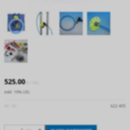
525.00
€
/ Stk.
exkl. 19% USt.
Art. Nr:
622 405