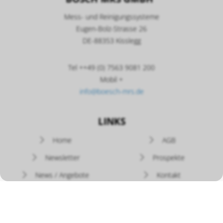
Mess- und Reinigungssysteme
Eugen-Bolz-Strasse 26
DE-88353 Kisslegg
Tel ++49 (0) 7563 9081 200
Mobil +
info@boesch-mrs.de
LINKS
Navigation
Home
AGB
überspringen
Newsletter
Prospekte
News / Angebote
Kontakt
Versand - Rückgabe
Widerruf
Zahlung
Datenschutz