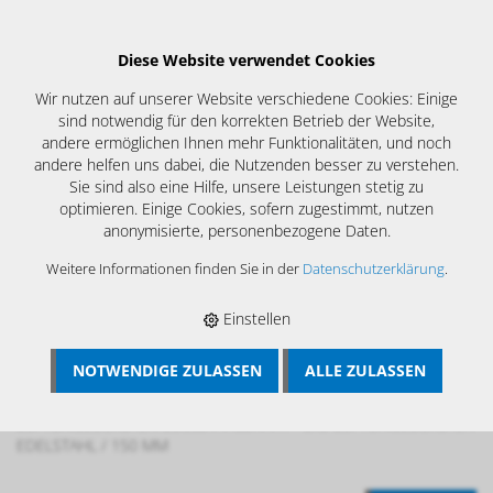
Diese Website verwendet Cookies
Wir nutzen auf unserer Website verschiedene Cookies: Einige
sind notwendig für den korrekten Betrieb der Website,
andere ermöglichen Ihnen mehr Funktionalitäten, und noch
andere helfen uns dabei, die Nutzenden besser zu verstehen.
Sie sind also eine Hilfe, unsere Leistungen stetig zu
optimieren. Einige Cookies, sofern zugestimmt, nutzen
anonymisierte, personenbezogene Daten.
Weitere Informationen finden Sie in der
Datenschutzerklärung
.
Einstellen
NOTWENDIGE ZULASSEN
ALLE ZULASSEN
BÖSCH MRS
›
LÜFTUNGSREINIGUNG
›
BÜRSTENREINIGUNG
LÜFTUNGSANLAGEN TROCKEN
›
LRS- REINIGUNGSSYSTEM
›
LRS
LÜFTUNGSBÜRSTEN EDELSTAHLDRAHT
›
LRS LÜFTUNGSBÜRSTEN
EDELSTAHL / 150 MM