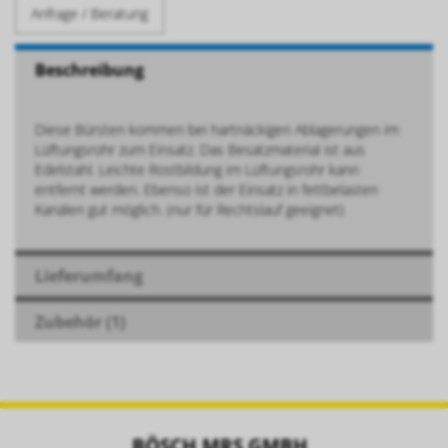
Anfrage / Beratung
Beschreibung
Diese Bürsten kommen bei hartnäckigen Ablagerungen im
Lüftungsrohr zum Einsatz. Das Besatzmaterial ist aus
Edelstahl. Leichte Rostbildung im Lüftungsrohr kann
entfernt werden. Ebenso ist der Einsatz in fettbelasten
Kanälen gut möglich. (nur für Rechtslauf geeignet)
Lieferumfang
Zubehör (1)
BÖSCH MRS GMBH