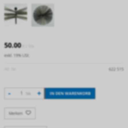
50.00
€
/ Stk.
exkl. 19% USt.
Art. Nr:
622 515
-
+
IN DEN WARENKORB
Stk.
Merken