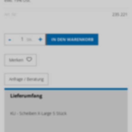
exkl. 19% USt.
Art. Nr:
235 221
-
+
IN DEN WARENKORB
Stk.
Merken
Anfrage / Beratung
Lieferumfang
KU - Scheiben X-Large 5 Stück