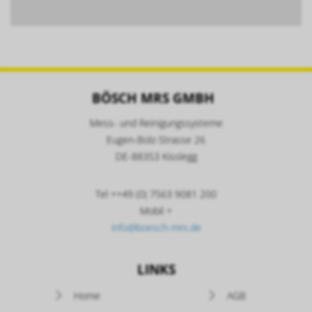
BÖSCH MRS GMBH
Mess- und Reinigungssysteme
Eugen-Bolz-Strasse 26
DE-88353 Kisslegg
Tel ++49 (0) 7563 9081 200
Mobil +
info@boesch-mrs.de
LINKS
Navigation
Home
AGB
überspringen