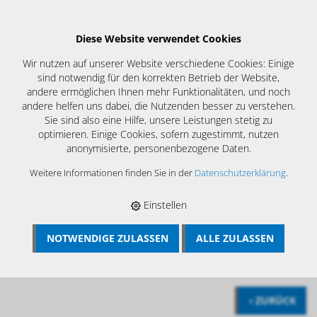
Diese Website verwendet Cookies
Wir nutzen auf unserer Website verschiedene Cookies: Einige
sind notwendig für den korrekten Betrieb der Website,
andere ermöglichen Ihnen mehr Funktionalitäten, und noch
andere helfen uns dabei, die Nutzenden besser zu verstehen.
Sie sind also eine Hilfe, unsere Leistungen stetig zu
optimieren. Einige Cookies, sofern zugestimmt, nutzen
anonymisierte, personenbezogene Daten.
Weitere Informationen finden Sie in der
Datenschutzerklärung
.
Einstellen
NOTWENDIGE ZULASSEN
ALLE ZULASSEN
BÖSCH MRS
›
KAMIN UND KESSELREINIGUNG
›
PUTZMAUS
›
PUTZMAUS ZUBEHÖR
›
KU - SCHEIBEN X-LARGE 5 STÜCK
‹ ZURÜCK