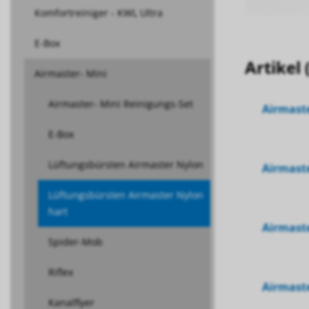
Komfortreiniger - KWL Ultra
E-Box
Artikel 
Airmaster- Mini
Airmaster- Mini Reinigungs-Set
Airmast
E-Box
Lüftungsbürsten Airmaster Nylon
Airmast
Lüftungsbürsten Airmaster Nylon
hart
Airmast
Spider-Mob
Riflex
Airmast
Kanalflyer