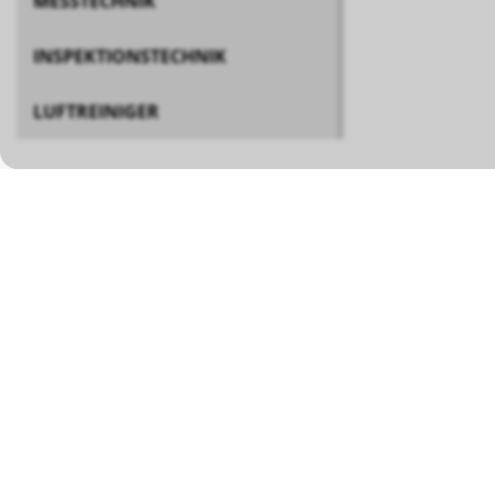
MESSTECHNIK
INSPEKTIONSTECHNIK
LUFTREINIGER
BÖSCH MRS GMBH
Mess- und Reinigungssysteme
Tel ++49 (0) 756
Eugen-Bolz-Strasse 26
Mobil +
DE-88353 Kisslegg
info@boesch-mrs