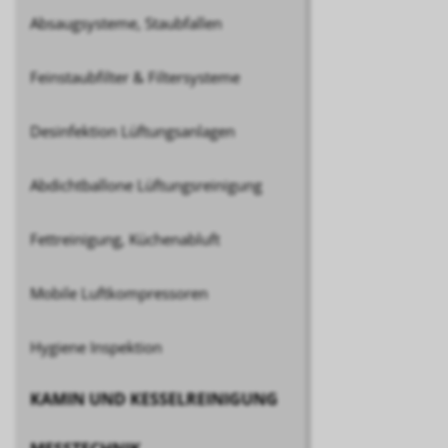
Absaugsysteme, Staubfallen
Feinstaubfilter & Filtersysteme
Desinfektion Lüftungsanlagen
Abdichtballone Lüftungsreinigung
Fettreinigung, Küchenabluft
Mobile Luftkompressoren
Hygiene Inspektion
KAMIN UND KESSELREINIGUNG