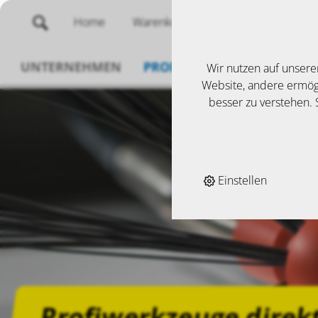
Home
Warenkorb
Merklisten
UNTERNEHMEN
PRODUKTE
SERVICE
N
Wir nutzen auf unsere
Website, andere ermögl
besser zu verstehen. S
Einstellen
Profiwerkzeuge direk