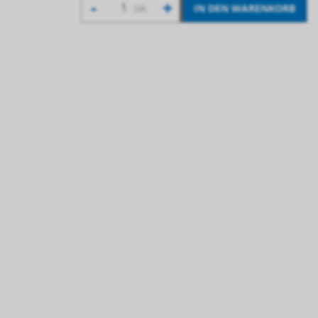
-
+
IN DEN WARENKORB
Stk.