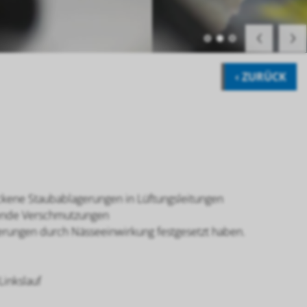
‹ ZURÜCK
ockene Staubablagerungen in Lüftungsleitungen
ftende Verschmutzungen
erungen durch Nässeeinwirkung festgesetzt haben.
Linkslauf