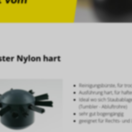
Prev
Next
ter Nylon hart
Reinigungsbürste, für tr
Ausführung hart, für ha
Ideal wo sich Staubablag
(Tumbler - Abluftrohre)
sehr gut bogengängig
geeignet für Rechts- und 