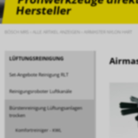
Hersteller
BÖSCH MRS
›
ALLE ARTIKEL ANZEIGEN
›
AIRMASTER NYLON HART
Airmas
LÜFTUNGSREINIGUNG
Set-Angebote Reinigung RLT
Reinigungsroboter Luftkanäle
Bürstenreinigung Lüftungsanlagen
trocken
Komfortreiniger - KWL