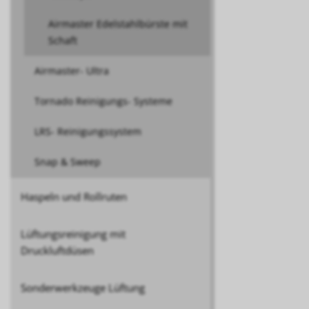
Airmaster Edelstahlbürste mit
Schaft
Airmaster- Ultra
Tornado Reinigungs- Systeme
LRS- Reinigungssystem
Snap & Sweep
Haspeln und Rollruten
Lüftungsreinigung mit
Druckluftdüsen
Sonderwerkzeuge Lüftung