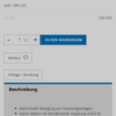
exkl. 19% USt.
Art. Nr:
230 450
-
+
IN DEN WARENKORB
Stk.
Merken
Anfrage / Beratung
Beschreibung
Maschinelle Reinigung von Feuerungsanlagen
starre Wellen mit Metallmantel, Kupplung und 6 Kt.