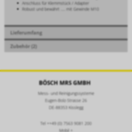
Anschluss für Klemmstück / Adapter
Robust und bewährt ..... mit Gewinde M10
Lieferumfang
Zubehör (2)
BÖSCH MRS GMBH
Mess- und Reinigungssysteme
Eugen-Bolz-Strasse 26
DE-88353 Kisslegg
Tel ++49 (0) 7563 9081 200
Mobil +