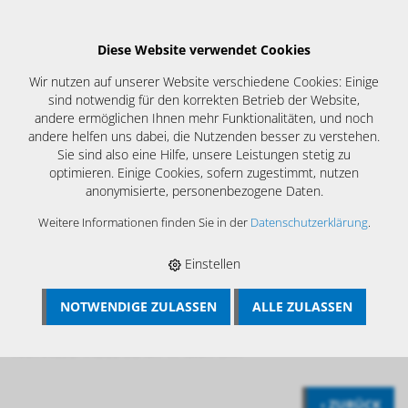
Diese Website verwendet Cookies
Wir nutzen auf unserer Website verschiedene Cookies: Einige
sind notwendig für den korrekten Betrieb der Website,
andere ermöglichen Ihnen mehr Funktionalitäten, und noch
andere helfen uns dabei, die Nutzenden besser zu verstehen.
Sie sind also eine Hilfe, unsere Leistungen stetig zu
optimieren. Einige Cookies, sofern zugestimmt, nutzen
anonymisierte, personenbezogene Daten.
Weitere Informationen finden Sie in der
Datenschutzerklärung
.
Einstellen
NOTWENDIGE ZULASSEN
ALLE ZULASSEN
BÖSCH MRS
›
KAMIN UND KESSELREINIGUNG
›
REINIGUNGSGERÄTE
›
STARRE REINIGUNGSWELLEN M10
›
ANFANGSSPINDEL 0.6 M / 17 MM / 6KT.
‹ ZURÜCK