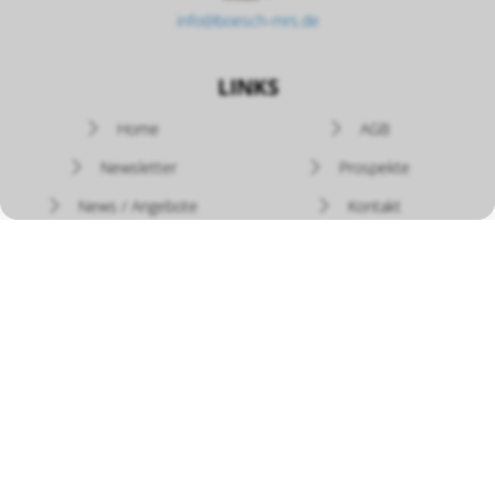
info@boesch-mrs.de
LINKS
Navigation
Home
AGB
überspringen
Newsletter
Prospekte
News / Angebote
Kontakt
Versand - Rückgabe
Widerruf
Zahlung
Datenschutz
Bedienungsanleitungen
Bösch MRS
auf YouTube
Impressum
|
Datenschutz
| © by Bösch MRS - Design by CompuTech