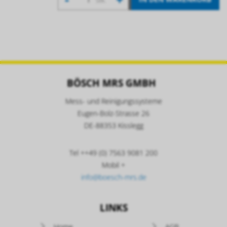
BÖSCH MRS GMBH
Mess- und Reinigungssysteme
Eugen-Bolz-Strasse 26
DE-88353 Kisslegg
Tel ++49 (0) 7563 9081 200
Mobil +
info@boesch-mrs.de
LINKS
Navigation
Home
AGB