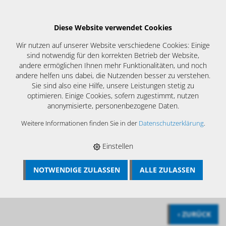
Diese Website verwendet Cookies
Wir nutzen auf unserer Website verschiedene Cookies: Einige
sind notwendig für den korrekten Betrieb der Website,
andere ermöglichen Ihnen mehr Funktionalitäten, und noch
andere helfen uns dabei, die Nutzenden besser zu verstehen.
Sie sind also eine Hilfe, unsere Leistungen stetig zu
optimieren. Einige Cookies, sofern zugestimmt, nutzen
anonymisierte, personenbezogene Daten.
Weitere Informationen finden Sie in der
Datenschutzerklärung
.
Werkzeuge für Profis
Einstellen
NOTWENDIGE ZULASSEN
ALLE ZULASSEN
BÖSCH MRS
›
ALLE ARTIKEL ANZEIGEN
›
STARRE
REINIGUNGSWELLEN M10
‹ ZURÜCK