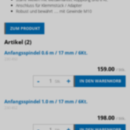
Anschluss für Klemmstück / Adapter
Robust und bewährt ..... mit Gewinde M10
ZUM PRODUKT
Artikel (2)
Anfangsspindel 0.6 m / 17 mm / 6Kt.
230 450
159.00
/ Stk.
-
+
IN DEN WARENKORB
Stk.
Anfangsspindel 1.0 m / 17 mm / 6Kt.
230 452
198.00
/ Stk.
-
+
IN DEN WARENKORB
Stk.